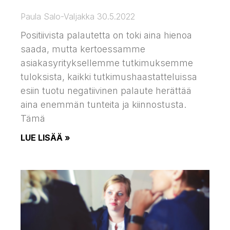
Paula Salo-Valjakka
30.5.2022
Positiivista palautetta on toki aina hienoa
saada, mutta kertoessamme
asiakasyrityksellemme tutkimuksemme
tuloksista, kaikki tutkimushaastatteluissa
esiin tuotu negatiivinen palaute herättää
aina enemmän tunteita ja kiinnostusta.
Tämä
LUE LISÄÄ »