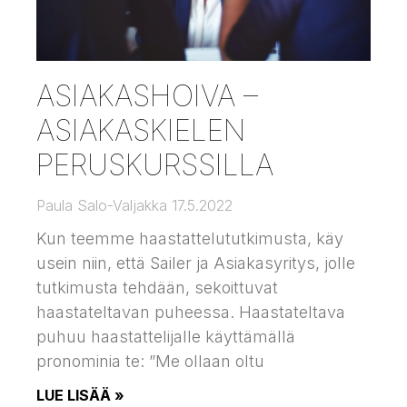
ASIAKASHOIVA –
ASIAKASKIELEN
PERUSKURSSILLA
Paula Salo-Valjakka
17.5.2022
Kun teemme haastattelututkimusta, käy
usein niin, että Sailer ja Asiakasyritys, jolle
tutkimusta tehdään, sekoittuvat
haastateltavan puheessa. Haastateltava
puhuu haastattelijalle käyttämällä
pronominia te: ”Me ollaan oltu
LUE LISÄÄ »