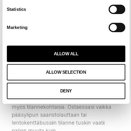
Statistics
Marketing
MIKÄ ON YLIVERTAINEN
ALLOW ALL
ASIAKASKOKEMUS?
ALLOW SELECTION
Ville Hopponen
9.6.2022
Ylivertainen asiakaskokemus tarkoittaa
DENY
varmasti kaikille vähän eri asioita ja ne ovat
myös tilannekohtaisia. Ostaessasi vaikka
pääsylipun saaristolauttaan tai
lentokenttäbussiin tilanne tuskin vaatii
paljon muuta kuin