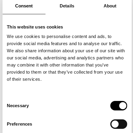
Consent
Details
About
5 TAPAA HYÖDYNTÄÄ
VIDEOTUTKIMUKSEN
This website uses cookies
TULOKSIA
We use cookies to personalise content and ads, to
provide social media features and to analyse our traffic.
We also share information about your use of our site with
Alexandra Spens-Reenpää
7.12.2022
our social media, advertising and analytics partners who
Kun tutkimus on taputeltu, mitä tuloksilla
may combine it with other information that you’ve
sitten tehdään? No lähdetään tietenkin
provided to them or that they’ve collected from your use
kehittämään! Mutta välillä nousee
of their services.
kysymys, että miten? Vaikka tulokset
olisivat selviä, on välillä vaikeaa
Consent
LUE LISÄÄ »
Necessary
Selection
Preferences