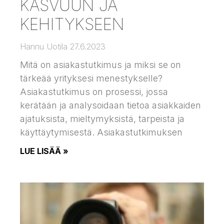
KASVUUN JA
KEHITYKSEEN
Hannu Uotila
27.6.2023
Mitä on asiakastutkimus ja miksi se on
tärkeää yrityksesi menestykselle?
Asiakastutkimus on prosessi, jossa
kerätään ja analysoidaan tietoa asiakkaiden
ajatuksista, mieltymyksistä, tarpeista ja
käyttäytymisestä. Asiakastutkimuksen
LUE LISÄÄ »