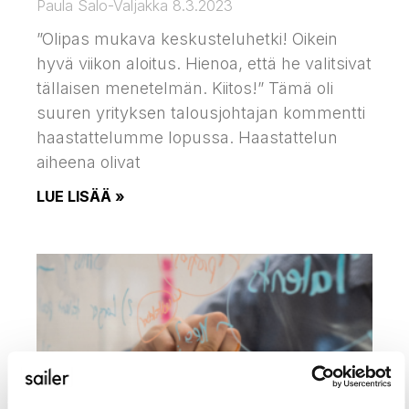
Paula Salo-Valjakka
8.3.2023
”Olipas mukava keskusteluhetki! Oikein
hyvä viikon aloitus. Hienoa, että he valitsivat
tällaisen menetelmän. Kiitos!” Tämä oli
suuren yrityksen talousjohtajan kommentti
haastattelumme lopussa. Haastattelun
aiheena olivat
LUE LISÄÄ »