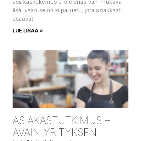
asiakaskokemus ei ole enää vain mukava
lisä, vaan se on kilpailuetu, jota asiakkaat
osaavat
LUE LISÄÄ »
ASIAKASTUTKIMUS –
AVAIN YRITYKSEN