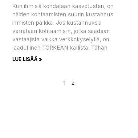
Kun ihmisiä kohdataan kasvotusten, on
näiden kohtaamisten suurin kustannus
ihmisten palkka. Jos kustannuksia
verrataan kohtaamisiin, jotka saadaan
vastaajista vaikka verkkokyselyllä, on
laadullinen TÖRKEÄN kallista. Tähän
LUE LISÄÄ »
1
2