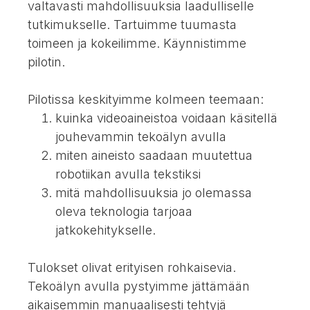
valtavasti mahdollisuuksia laadulliselle
tutkimukselle. Tartuimme tuumasta
toimeen ja kokeilimme. Käynnistimme
pilotin.
Pilotissa keskityimme kolmeen teemaan:
kuinka videoaineistoa voidaan käsitellä
jouhevammin tekoälyn avulla
miten aineisto saadaan muutettua
robotiikan avulla tekstiksi
mitä mahdollisuuksia jo olemassa
oleva teknologia tarjoaa
jatkokehitykselle.
Tulokset olivat erityisen rohkaisevia.
Tekoälyn avulla pystyimme jättämään
aikaisemmin manuaalisesti tehtyjä