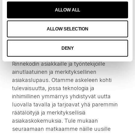
tulevaisuudessa”.
ALLOW ALL
Tämän innovatiivisen projektin edetessä me
Sailerilla olemme innoissamme ja kiitollisia
ALLOW SELECTION
siitä, että saamme olla mukana tekemässä
historiaa. Tämä on ainutlaatuinen
mahdollisuus tutkia uusia tapoja käyttää
DENY
keinoälyä osana tutkimusta ja luoda
Rinnekodin asiakkaille ja työntekijöille
ainutlaatuinen ja merkityksellinen
asiakaslupaus. Otamme askeleen kohti
tulevaisuutta, jossa teknologia ja
inhimillinen ymmärrys yhdistyvät uutta
luovalla tavalla ja tarjoavat yhä paremmin
räätälöityjä ja merkityksellisiä
asiakaskokemuksia. Tule mukaan
seuraamaan matkaamme näille uusille