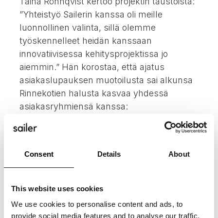
Taina Rönnqvist kertoo projektin taustoista:
”Yhteistyö Sailerin kanssa oli meille
luonnollinen valinta, sillä olemme
työskennelleet heidän kanssaan
innovatiivisessa kehitysprojektissa jo
aiemmin.” Hän korostaa, että ajatus
asiakaslupauksen muotoilusta sai alkunsa
Rinnekotien halusta kasvaa yhdessä
asiakasryhmiensä kanssa:
”Innostuksemme lähti siitä, että olimme jo
kehittäneet asiakaslupauksen yhdelle
asiakasryhmälle, mutta organisaatiomme
Consent
Details
About
kasvaessa ja uusien asiakasryhmien myötä
halusimme luoda yhteisen
asiakaslupauksen kaikille.”
This website uses cookies
We use cookies to personalise content and ads, to
provide social media features and to analyse our traffic.