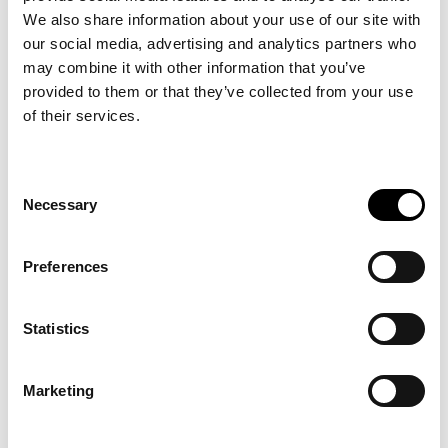
KARTOITTAMASSA
We also share information about your use of our site with
TUNTEMATONTA
our social media, advertising and analytics partners who
may combine it with other information that you’ve
provided to them or that they’ve collected from your use
Sailerin toimitusjohtaja Hannu Uotila
of their services.
reflektoi tulevaa: ”Olemme tekemässä
jotain, mitä ei ole aikaisemmin tehty.
Uskonkin, että projekti tulee olemaan hyvin
Consent
opettavainen kaikille osapuolille. Olen
Necessary
Selection
valtavan innoissani Rinnekotien
rohkeudesta hypätä mukaan tällaiselle
Preferences
matkalle tuntemattomaan. Olemme
luomassa täysin uusia käytäntöjä laajojen
Statistics
aineistojen käsittelyyn ja analyysiin sekä
luovaan työhön. Tämä projekti tulee
Marketing
muuttamaan käsityksiä siitä, kuinka
asiakaskeskeistä kehitystyötä tulee tehdä