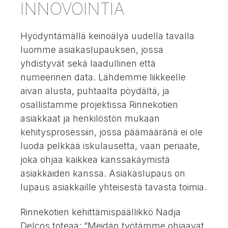
INNOVOINTIA
Hyödyntämällä keinoälyä uudella tavalla
luomme asiakaslupauksen, jossa
yhdistyvät sekä laadullinen että
numeerinen data. Lähdemme liikkeelle
aivan alusta, puhtaalta pöydältä, ja
osallistamme projektissa Rinnekotien
asiakkaat ja henkilöstön mukaan
kehitysprosessiin, jossa päämääränä ei ole
luoda pelkkää iskulausetta, vaan periaate,
joka ohjaa kaikkea kanssakäymistä
asiakkaiden kanssa. Asiakaslupaus on
lupaus asiakkaille yhteisestä tavasta toimia.
Rinnekotien kehittämispäällikkö Nadja
Delcos toteaa: ”Meidän työtämme ohjaavat