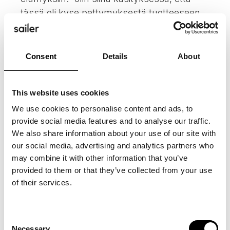
tässä oli kyse pettymyksestä tuotteeseen,
mutta olikin kyse huonosta
kommunikaatiosta”.
Consent
Details
About
On tietenkin hyvä pitää kiinni
perspektiivistään silloin, kun on oikeassa.
Jos taas oikeassa oleminen itsessään on
This website uses cookies
tärkeää, ei voi olla vastaanottavainen uusille
We use cookies to personalise content and ads, to
perspektiiveille, mikä puolestaan estää
provide social media features and to analyse our traffic.
We also share information about your use of our site with
perusteellista ymmärtämistä.
our social media, advertising and analytics partners who
may combine it with other information that you’ve
provided to them or that they’ve collected from your use
of their services.
Consent
Necessary