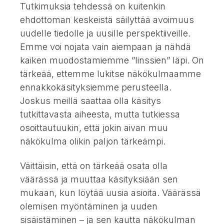
Tutkimuksia tehdessä on kuitenkin
ehdottoman keskeistä säilyttää avoimuus
uudelle tiedolle ja uusille perspektiiveille.
Emme voi nojata vain aiempaan ja nähdä
kaiken muodostamiemme ”linssien” läpi. On
tärkeää, ettemme lukitse näkökulmaamme
ennakkokäsityksiemme perusteella.
Joskus meillä saattaa olla käsitys
tutkittavasta aiheesta, mutta tutkiessa
osoittautuukin, että jokin aivan muu
näkökulma olikin paljon tärkeämpi.
Väittäisin, että on tärkeää osata olla
väärässä ja muuttaa käsityksiään sen
mukaan, kun löytää uusia asioita. Väärässä
olemisen myöntäminen ja uuden
sisäistäminen – ja sen kautta näkökulman