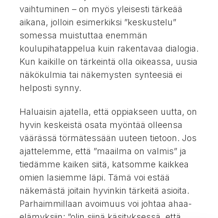
vaihtuminen – on myös yleisesti tärkeää
aikana, jolloin esimerkiksi ”keskustelu”
somessa muistuttaa enemmän
koulupihatappelua kuin rakentavaa dialogia.
Kun kaikille on tärkeintä olla oikeassa, uusia
näkökulmia tai näkemysten synteesiä ei
helposti synny.
Haluaisin ajatella, että oppiakseen uutta, on
hyvin keskeistä osata myöntää olleensa
väärässä törmätessään uuteen tietoon. Jos
ajattelemme, että ”maailma on valmis” ja
tiedämme kaiken siitä, katsomme kaikkea
omien lasiemme läpi. Tämä voi estää
näkemästä joitain hyvinkin tärkeitä asioita.
Parhaimmillaan avoimuus voi johtaa ahaa-
elämyksiin: ”olin siinä käsityksessä, että