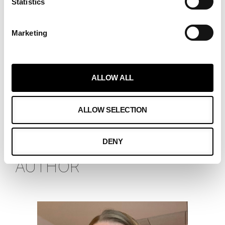
Statistics
ketteryyttä ja lisätään luottamusta yhteiseen
tekemiseen.
Marketing
ALLOW ALL
ALLOW SELECTION
DENY
AUTHOR