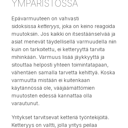
YMPÄRISTÖSSÄ
Epävarmuuteen on vahvasti
sidoksissa
ketteryys
, joka on keino reagoida
muutoksiin. Jos kaikki on itsestäänselvää ja
asiat menevät täydellisellä varmuudella niin
kuin on tarkoitettu, ei ketteryyttä tarvita
mihinkään. Varmuus lisää jäykkyyttä ja
sitouttaa helposti yhteen toimintatapaan,
vähentäen samalla tarvetta kehittyä. Koska
varmuutta mistään ei kuitenkaan
käytännössä ole, vääjäämättömien
muutosten edessä kannattaa olla
varautunut.
Yritykset tarvitsevat ketteriä työntekijöitä.
Ketteryys on valtti, jolla yritys peilaa