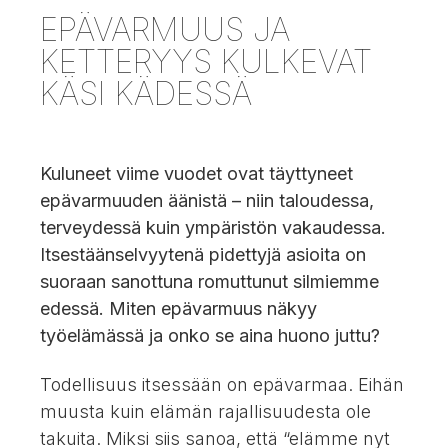
EPÄVARMUUS JA
KETTERYYS KULKEVAT
KÄSI KÄDESSÄ
Kuluneet viime vuodet ovat täyttyneet
epävarmuuden äänistä – niin taloudessa,
terveydessä kuin ympäristön vakaudessa.
Itsestäänselvyytenä pidettyjä asioita on
suoraan sanottuna romuttunut silmiemme
edessä. Miten epävarmuus näkyy
työelämässä ja onko se aina huono juttu?
Todellisuus itsessään on epävarmaa. Eihän
muusta kuin elämän rajallisuudesta ole
takuita. Miksi siis sanoa, että “elämme nyt