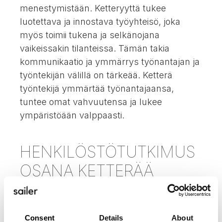
menestymistään. Ketteryyttä tukee
luotettava ja innostava työyhteisö, joka
myös toimii tukena ja selkänojana
vaikeissakin tilanteissa. Tämän takia
kommunikaatio ja ymmärrys työnantajan ja
työntekijän välillä on tärkeää. Ketterä
työntekijä ymmärtää työnantajaansa,
tuntee omat vahvuutensa ja lukee
ympäristöään valppaasti.
HENKILÖSTÖTUTKIMUS
OSANA KETTERÄÄ
KEHITYSTÄ
Henkilöstötutkimus on tapa, jolla sekä
Consent
Details
About