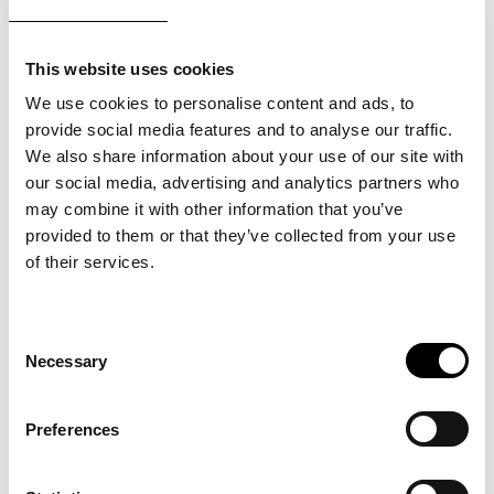
kerätään järjestelmällisesti tietoa ja ideoita
työntekijöiltä heidän omaan työhönsä
This website uses cookies
liittyvistä asioista että ylläpidetään aktiivista
We use cookies to personalise content and ads, to
dialogia työstä juuri tässä meidän
provide social media features and to analyse our traffic.
yrityksessämme. Hyvä tutkimus lisää
We also share information about your use of our site with
dialogia ja luottamusta työnantajan ja
our social media, advertising and analytics partners who
työntekijän välillä ja innostaa toimintaan.
may combine it with other information that you’ve
Mitä ketteryys ja epävarmuuden kanssa
provided to them or that they’ve collected from your use
eläminen tarkoittaa meidän
of their services.
yrityksessämme? Miten me voisimme olla
entistäkin ketterämpiä ja tukea toisiamme
Consent
epävarmassa todellisuudessa? Missä
Necessary
Selection
olemme hyviä, missä meidän pitää vielä
kehittyä? Mikä tekee meistä meidät?
Preferences
Ole yhteydessä
, niin suunnitellaan teillekin
henkilöstötutkimus, jolla vaalitaan