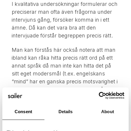
I kvalitativa undersökningar formulerar och
preciserar man ofta även frågorna under
intervjuns gång, försöker komma in i ett
ämne. Då kan det vara bra att den
intervjuade förstår begreppen precis rätt.
Man kan förstås här också notera att man
ibland kan råka hitta precis rätt ord på ett
annat språk då man inte kan hitta det på
sitt eget modersmål (t.ex. engelskans
“mind” har en ganska precis motsvarighet i
finskan, medan det i svenskan är svårare
att översätta begreppet). Det är alltså bra
att använda sig av alla metoder!
Consent
Details
About