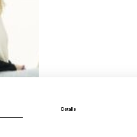
Details
N!