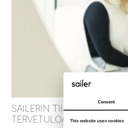
Consent
SAILERIN TIIMI KASVAA –
TERVETULOA WILMA HALÉ
This website uses cookies