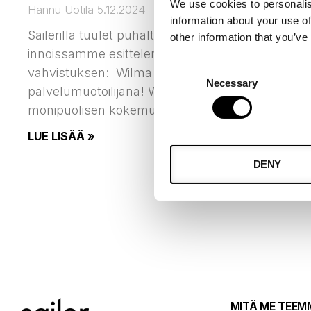
We use cookies to personalis
Hannu Uotila
5.12.2024
information about your use of
Sailerilla tuulet puhaltavat uudistusten suuntaa
other information that you’ve
innoissamme esittelemässä tiimimme uusimma
Consent
vahvistuksen: Wilma Halén liittyy joukkoomme
Necessary
Selection
palvelumuotoilijana! Wilma tuo mukanaan rikkaa
monipuolisen kokemuksen asiakaskokemuksen
LUE LISÄÄ »
DENY
MITÄ ME TEEM