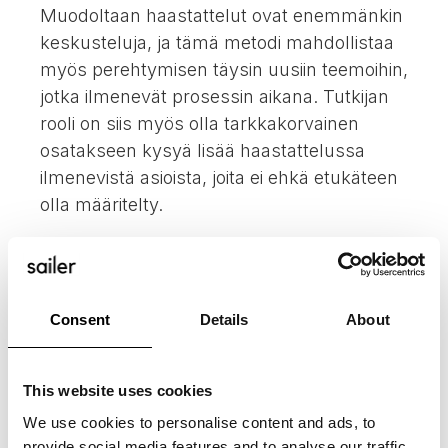
Muodoltaan haastattelut ovat enemmänkin
keskusteluja, ja tämä metodi mahdollistaa
myös perehtymisen täysin uusiin teemoihin,
jotka ilmenevät prosessin aikana. Tutkijan
rooli on siis myös olla tarkkakorvainen
osatakseen kysyä lisää haastattelussa
ilmenevistä asioista, joita ei ehkä etukäteen
olla määritelty.
Kaikki tämä auttaa luomaan laajan
ymmärryksen tutkittavasta aiheesta.
Laadullisessa tutkimuksessa on aina kyse
Consent
Details
About
tulkinnasta, joka ei ole sama asia kuin
isosta määrästä vastauksia johdettu
This website uses cookies
keskimääräinen tieto. Tässä mielessä
laadullinen tutkimus todella on
We use cookies to personalise content and ads, to
olemukseltaan eroava.
provide social media features and to analyse our traffic.