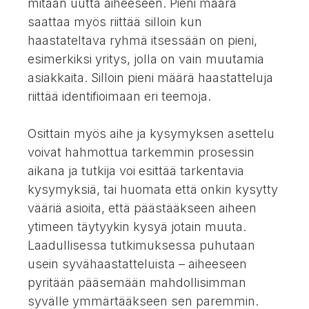
mitään uutta aiheeseen. Pieni määrä
saattaa myös riittää silloin kun
haastateltava ryhmä itsessään on pieni,
esimerkiksi yritys, jolla on vain muutamia
asiakkaita. Silloin pieni määrä haastatteluja
riittää identifioimaan eri teemoja.
Osittain myös aihe ja kysymyksen asettelu
voivat hahmottua tarkemmin prosessin
aikana ja tutkija voi esittää tarkentavia
kysymyksiä, tai huomata että onkin kysytty
vääriä asioita, että päästääkseen aiheen
ytimeen täytyykin kysyä jotain muuta.
Laadullisessa tutkimuksessa puhutaan
usein syvähaastatteluista – aiheeseen
pyritään pääsemään mahdollisimman
syvälle ymmärtääkseen sen paremmin.