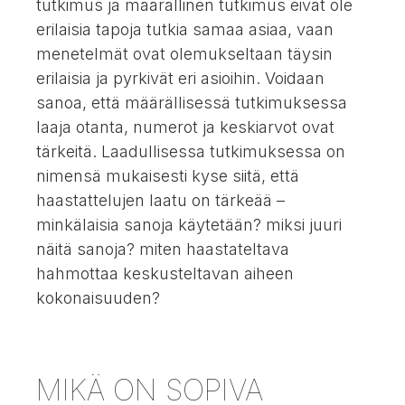
tutkimus ja määrällinen tutkimus eivät ole
erilaisia tapoja tutkia samaa asiaa, vaan
menetelmät ovat olemukseltaan täysin
erilaisia ja pyrkivät eri asioihin. Voidaan
sanoa, että määrällisessä tutkimuksessa
laaja otanta, numerot ja keskiarvot ovat
tärkeitä. Laadullisessa tutkimuksessa on
nimensä mukaisesti kyse siitä, että
haastattelujen laatu on tärkeää –
minkälaisia sanoja käytetään? miksi juuri
näitä sanoja? miten haastateltava
hahmottaa keskusteltavan aiheen
kokonaisuuden?
MIKÄ ON SOPIVA