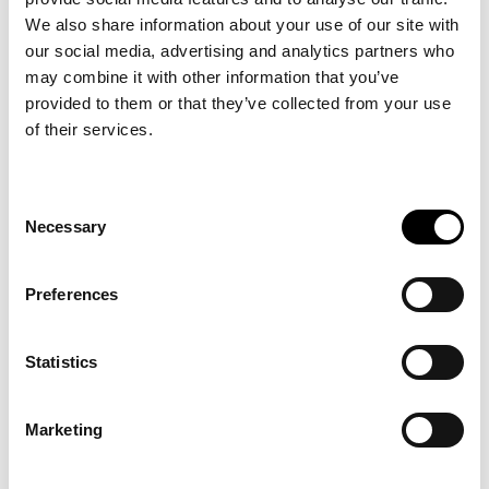
We also share information about your use of our site with
our social media, advertising and analytics partners who
may combine it with other information that you’ve
MIHIN LAADULLINEN
provided to them or that they’ve collected from your use
of their services.
TUTKIMUS SOVELTUU?
Consent
Laadullinen tutkimus soveltuu erityisen
Necessary
Selection
hyvin, kun halutaan ymmärtää esimerkiksi
ongelmia ihmisten välisessä
Preferences
kommunikaatiossa tai miten haastateltavat
näkevät tilanteen kokonaisuuden – mitkä
asiat ovat olennaisia ja mitkä eivät ole?
Statistics
Esimerkiksi diskurssianalyysi ja temaattinen
analyysi ovat yleisiä työkaluja.
Marketing
Laadullisen tutkimuksen otanta on usein