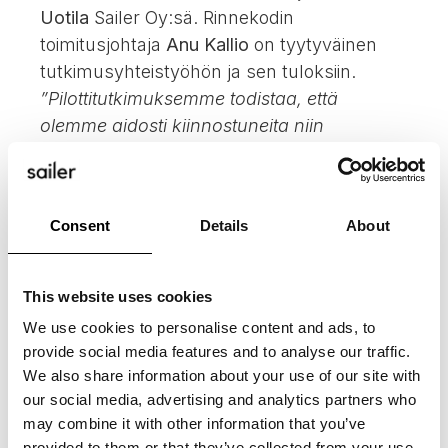
Uotila
Sailer Oy:sä. Rinnekodin
toimitusjohtaja
Anu Kallio
on tyytyväinen
tutkimusyhteistyöhön ja sen tuloksiin.
”Pilottitutkimuksemme todistaa, että
olemme aidosti kiinnostuneita niin
asiakkaidemme kuin henkilökuntamme
hyvinvoinnista. Tutkimustulokset ovat
yksilöllisiä, mutta esimerkiksi näiden
Consent
Details
About
tulosten perusteella tehtävät muutokset
työympäristöön hyödyttävät koko
työyhteisöä ja asiakkaitamme
”, pohtii Kallio
This website uses cookies
tulosten merkitystä.
We use cookies to personalise content and ads, to
provide social media features and to analyse our traffic.
We also share information about your use of our site with
our social media, advertising and analytics partners who
HYVINVOINTITEKNOLOGIA
may combine it with other information that you’ve
provided to them or that they’ve collected from your use