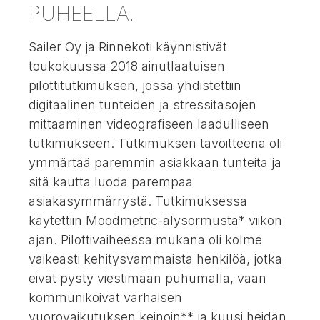
PUHEELLA.
Sailer Oy ja Rinnekoti käynnistivät
toukokuussa 2018 ainutlaatuisen
pilottitutkimuksen, jossa yhdistettiin
digitaalinen tunteiden ja stressitasojen
mittaaminen videografiseen laadulliseen
tutkimukseen. Tutkimuksen tavoitteena oli
ymmärtää paremmin asiakkaan tunteita ja
sitä kautta luoda parempaa
asiakasymmärrystä. Tutkimuksessa
käytettiin Moodmetric-älysormusta* viikon
ajan. Pilottivaiheessa mukana oli kolme
vaikeasti kehitysvammaista henkilöä, jotka
eivät pysty viestimään puhumalla, vaan
kommunikoivat varhaisen
vuorovaikutuksen keinoin** ja kuusi heidän