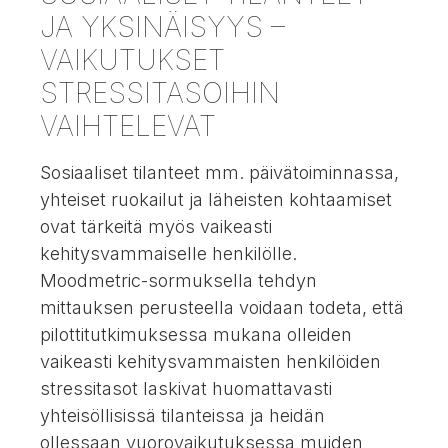
JA YKSINÄISYYS –
VAIKUTUKSET
STRESSITASOIHIN
VAIHTELEVAT
Sosiaaliset tilanteet mm. päivätoiminnassa,
yhteiset ruokailut ja läheisten kohtaamiset
ovat tärkeitä myös vaikeasti
kehitysvammaiselle henkilölle.
Moodmetric-sormuksella tehdyn
mittauksen perusteella voidaan todeta, että
pilottitutkimuksessa mukana olleiden
vaikeasti kehitysvammaisten henkilöiden
stressitasot laskivat huomattavasti
yhteisöllisissä tilanteissa ja heidän
ollessaan vuorovaikutuksessa muiden