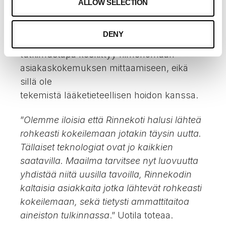
mikä potentiaali tällä voisi olla esimerkiksi
ALLOW SELECTION
vanhustyössä”
, Uotila pohtii.
DENY
Hän muistuttaa, että uusi
tutkimustapa keskittyy nimenomaan
asiakaskokemuksen mittaamiseen, eikä
sillä ole
tekemistä lääketieteellisen hoidon kanssa.
”
Olemme iloisia että Rinnekoti halusi lähteä
rohkeasti kokeilemaan jotakin täysin uutta.
Tällaiset teknologiat ovat jo kaikkien
saatavilla. Maailma tarvitsee nyt luovuutta
yhdistää niitä uusilla tavoilla, Rinnekodin
kaltaisia asiakkaita jotka lähtevät rohkeasti
kokeilemaan, sekä tietysti ammattitaitoa
aineiston tulkinnassa
.” Uotila toteaa.