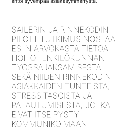
antoi syvempää asiakasymmärrystä.
SAILERIN JA RINNEKODIN
PILOTTITUTKIMUS NOSTAA
ESIIN ARVOKASTA TIETOA
HOITOHENKILÖKUNNAN
TYÖSSÄJAKSAMISESTA
SEKÄ NIIDEN RINNEKODIN
ASIAKKAIDEN TUNTEISTA,
STRESSITASOISTA JA
PALAUTUMISESTA, JOTKA
EIVÄT ITSE PYSTY
KOMMUNIKOIMAAN