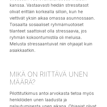
kanssa. Vastaavasti heidän stressitasot
olivat erittäin korkealla silloin, kun he
viettivät yksin aikaa omassa asunnossaan.
Toisaalta sosiaaliset ryhmämuotoiset
tilanteet saattoivat olla stressaavia, jos
ryhmän kokoontumistila oli meluisa.
Melusta stressaantuivat niin ohjaajat kuin
asiakkaatkin.
MIKÄ ON RIITTÄVÄ UNEN
MÄÄRÄ?
Pilottitutkimus antoi arvokasta tietoa myös
henkilöiden unen laadusta ja
palautumisesta unen aikana. Ohjaajat olivat