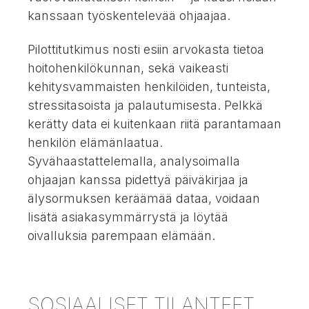
kanssaan työskentelevää ohjaajaa.
Pilottitutkimus nosti esiin arvokasta tietoa
hoitohenkilökunnan, sekä vaikeasti
kehitysvammaisten henkilöiden, tunteista,
stressitasoista ja palautumisesta. Pelkkä
kerätty data ei kuitenkaan riitä parantamaan
henkilön elämänlaatua.
Syvähaastattelemalla, analysoimalla
ohjaajan kanssa pidettyä päiväkirjaa ja
älysormuksen keräämää dataa, voidaan
lisätä asiakasymmärrystä ja löytää
oivalluksia parempaan elämään.
SOSIAALISET TILANTEET