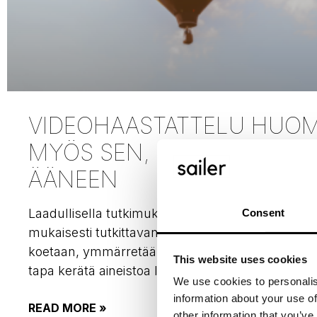
VIDEOHAASTATTELU HUOM
MYÖS SEN, MITÄ EI SANOT
ÄÄNEEN
Laadullisella tutkimuksella yritetään ymmärtää
Consent
mukaisesti tutkittavan kohteen laatua – miten jok
koetaan, ymmärretään ja mitä merkityksiä se saa
This website uses cookies
tapa kerätä aineistoa laadullisessa
We use cookies to personalis
information about your use of
READ MORE »
other information that you’ve