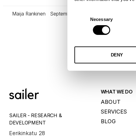
Maija Rankinen
September 29, 2022
Consent
Necessary
Selection
DENY
WHAT WE DO
ABOUT
SERVICES
SAILER - RESEARCH &
BLOG
DEVELOPMENT
Eerikinkatu 28