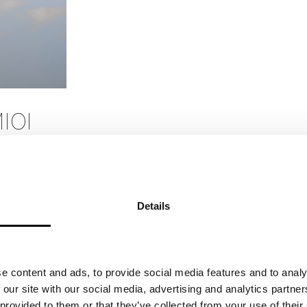
IOI
A
 sanansa
Details
in ilmiö
. Yksi
e content and ads, to provide social media features and to analy
 our site with our social media, advertising and analytics partn
 provided to them or that they’ve collected from your use of their