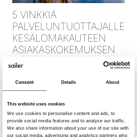
5 VINKKIÄ
PALVELUNTUOTTAJALLE
KESÄLOMAKAUTEEN
ASIAKASKOKEMUKSEN
NÄKÖKULMASTA
3.6.2024
Consent
Details
About
Kesälomakausi on monille yrityksille aikaa,
jolloin osa henkilöstöstä nauttii ansaituista
This website uses cookies
vapaapäivistä. Palveluntuottajana on
tärkeää varmistaa, että asiakaskokemus
We use cookies to personalise content and ads, to
provide social media features and to analyse our traffic.
säilyy erinomaisena myös lomien aikana.
We also share information about your use of our site with
Tässä viisi vinkkiä,
our social media, advertising and analytics partners who