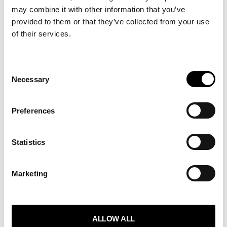
may combine it with other information that you’ve
LUE LISÄÄ »
provided to them or that they’ve collected from your use
of their services.
Consent
Necessary
Selection
MITÄ ME TEEMME
TIETOA MEISTÄ
Preferences
PALVELUT
BLOGI
Statistics
Marketing
OTA YHTEYTTÄ
TIIMI
YHTEYS
ALLOW ALL