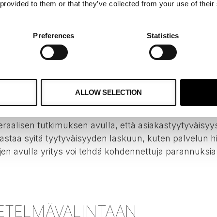
 provided to them or that they’ve collected from your use of their
Preferences
Statistics
N: TÄYDENTÄVÄT LÄHESTYMI
aan poissulkevia, vaan ne täydentävät toisiaan erinoma
emaan numeraalista dataa paremmin. Numeraalinen tut
ALLOW SELECTION
ka tukee laadullisen tutkimuksen löydöksiä.
meraalisen tutkimuksen avulla, että asiakastyytyväisyy
jastaa syitä tyytyväisyyden laskuun, kuten palvelun h
jen avulla yritys voi tehdä kohdennettuja parannuksia
ETELMÄVALINTAAN