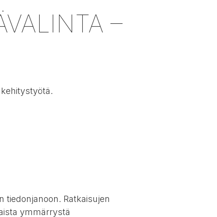
VALINTA –
kehitystyötä.
n tiedonjanoon. Ratkaisujen
laista ymmärrystä