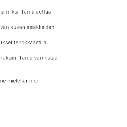
 ja miksi. Tämä auttaa
tavan kuvan asiakkaiden
ukset tehokkaasti ja
muksiin. Tämä varmistaa,
amme mielellämme.