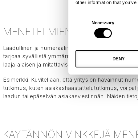
other information that you’ve
Consent
Necessary
Selection
MENETELMIEN YHDISTÄMINE
Laadullinen ja numeraalinen tutkimus eivät ole toisi
tarjoaa syvällistä ymmärrystä, joka auttaa tulkits
DENY
laaja-alaisen ja mitattavissa olevan näkökulman, jo
Esimerkki: Kuvitellaan, että yritys on havainnut nu
tutkimus, kuten asiakashaastattelututkimus, voi pal
laadun tai epäselvän asiakasviestinnän. Näiden tieto
KÄYTÄNNÖN VINKKEJÄ MEN