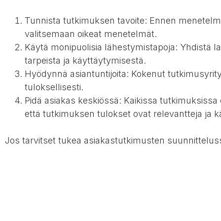
Tunnista tutkimuksen tavoite: Ennen menetelmän
valitsemaan oikeat menetelmät.
Käytä monipuolisia lähestymistapoja: Yhdistä l
tarpeista ja käyttäytymisestä.
Hyödynnä asiantuntijoita: Kokenut tutkimusyrit
tuloksellisesti.
Pidä asiakas keskiössä: Kaikissa tutkimuksiss
että tutkimuksen tulokset ovat relevantteja ja k
Jos tarvitset tukea asiakastutkimusten suunnittelu