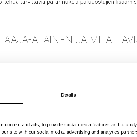
oi tehdä tarvittavia parannuksia paluuostajien lisäämis
AAJA-ALAINEN JA MITATTAVI
vista dataa, jota voidaan analysoida tilastollisesti. 
CSAT (Customer Satisfaction Score) ja CES (Customer 
istä mieltymyksistä ja käyttäytymismalleista.
Details
ytyväisyyttä, voi käyttää CSAT-kyselyitä. Kyselyiden a
veluihin tai tuotteisiin. Tätä dataa voidaan käyttää mm. 
e content and ads, to provide social media features and to analy
 our site with our social media, advertising and analytics partn