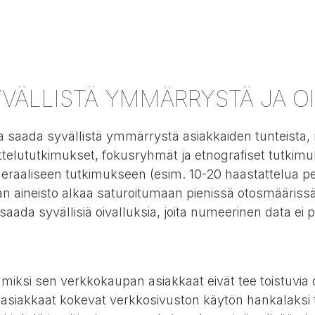
VÄLLISTÄ YMMÄRRYSTÄ JA O
 saada syvällistä ymmärrystä asiakkaiden tunteista, m
elututkimukset, fokusryhmät ja etnografiset tutkimu
meraaliseen tutkimukseen (esim. 10-20 haastattelua 
an aineisto alkaa saturoitumaan pienissä otosmääriss
saada syvällisiä oivalluksia, joita numeerinen data ei
 miksi sen verkkokaupan asiakkaat eivät tee toistuvia 
ä asiakkaat kokevat verkkosivuston käytön hankalaksi 