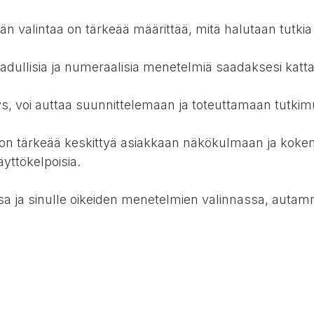
 valintaa on tärkeää määrittää, mitä halutaan tutkia
aadullisia ja numeraalisia menetelmiä saadaksesi kat
ys, voi auttaa suunnittelemaan ja toteuttamaan tutkim
a on tärkeää keskittyä asiakkaan näkökulmaan ja koke
äyttökelpoisia.
ssa ja sinulle oikeiden menetelmien valinnassa, aut