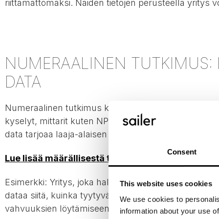
riittämättömäksi. Näiden tietojen perusteella yritys v
NUMERAALINEN TUTKIMUS: L
DATA
Numeraalinen tutkimus keskittyy keräämään kvantitatii
kyselyt, mittarit kuten NPS (Net Promoter Score), 
data tarjoaa laaja-alaisen kuvan asiakaskunnan yleis
Consent
L
ue lisää määrällisestä tutkimuksesta täältä
Esimerkki: Yritys, joka haluaa mitata asiakkaiden ty
This website uses cookies
dataa siitä, kuinka tyytyväisiä asiakkaat ovat eri pal
We use cookies to personalis
vahvuuksien löytämiseen.
information about your use of