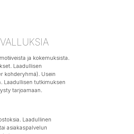
IVALLUKSIA
otiiveista ja kokemuksista.
kset. Laadullisen
per kohderyhmä). Usein
ä. Laadullisen tutkimuksen
 pysty tarjoamaan.
ostoksia. Laadullinen
tai asiakaspalvelun