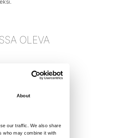
eksi.
SSA OLEVA
Tämä sisältää esimerkiksi
Effort Score). Numeraalinen
About
vulla saadaan konkreettista
heikkouksien tai
se our traffic. We also share
ers who may combine it with