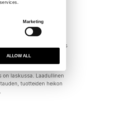
 services.
Marketing
STAVAT
isesti. Laadullinen tutkimus
kimus puolestaan tarjoaa
ALLOW ALL
s on laskussa. Laadullinen
itauden, tuotteiden heikon
.