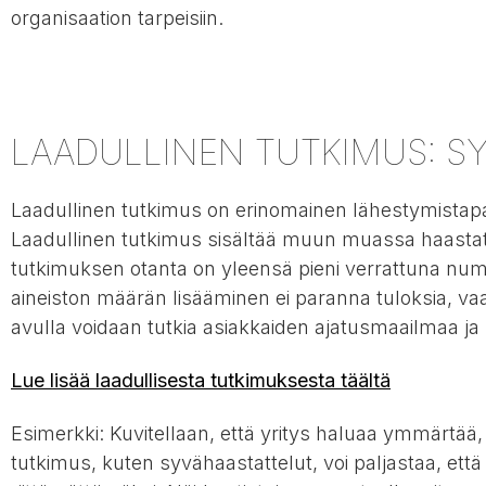
organisaation tarpeisiin.
LAADULLINEN TUTKIMUS: SY
Laadullinen tutkimus on erinomainen lähestymistapa
Laadullinen tutkimus sisältää muun muassa haastatt
tutkimuksen otanta on yleensä pieni verrattuna nu
aineiston määrän lisääminen ei paranna tuloksia, va
avulla voidaan tutkia asiakkaiden ajatusmaailmaa ja 
Lue lisää laadullisesta tutkimuksesta täältä
Esimerkki: Kuvitellaan, että yritys haluaa ymmärtää,
tutkimus, kuten syvähaastattelut, voi paljastaa, ett