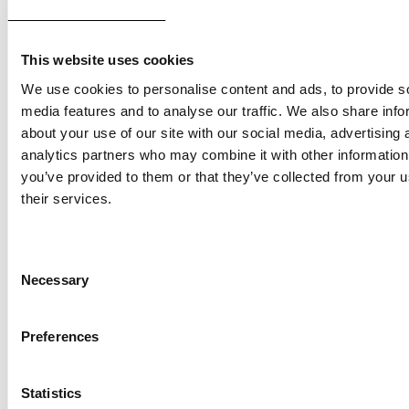
prosessi, joka vaatii jatkuvaa seurantaa ja
kehittämistä. Se ei ole vain
markkinointiosaston tai asiakaspalvelun
This website uses cookies
vastuulla, vaan se vaatii koko organisaation
We use cookies to personalise content and ads, to provide s
sitoutumista ja yhteistyötä. Jokaisen
media features and to analyse our traffic. We also share info
työntekijän on ymmärrettävä ja tuettava
about your use of our site with our social media, advertising 
strategiaa, jotta asiakaskokemus voidaan
analytics partners who may combine it with other information
you’ve provided to them or that they’ve collected from your u
nostaa liiketoiminnan keskiöön.
their services.
Onnistuneen strategian avulla voit erottua
kilpailijoista ja luoda pitkiä asiakassuhteita.
Consent
Jos tarvitset apua
Necessary
Selection
asiakaskokemusstrategian suunnittelussa
tai toteuttamisessa,
ota yhteyttä
meihin
Preferences
Sailerilla. Autamme sinua.
Statistics