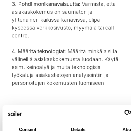
3. Pohdi monikanavaisuutta:
Varmista, että
asiakaskokemus on saumaton ja
yhtenäinen kaikissa kanavissa, olipa
kyseessä verkkosivusto, myymälä tai call
centre.
4. Määritä teknologiat:
Määritä minkälaisilla
välineillä asiakaskokemusta luodaan. Käytä
esim. keinoälyä ja muita teknologisia
työkaluja asiakastietojen analysointiin ja
personoitujen kokemusten luomiseen.
Asiakaskokemusstrategia ei ole
kertaluonteinen projekti, vaan jatkuva
Consent
Details
Abo