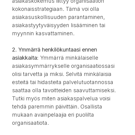
asiakaskokemus liittyy organisaation
kokonaisstrategiaan. Tämä voi olla
asiakasuskollisuuden parantaminen,
asiakastyytyväisyyden lisääminen tai
myynnin kasvattaminen.
2. Ymmärrä henkilökuntaasi ennen
asiakkaita:
Ymmärrä minkälaiselle
asiakasymmärrykselle organisaatiossasi
olisi tarvetta ja miksi. Selvitä minkälaisia
esteitä tai hidasteita palvelutuotannossa
saattaa olla tavoitteiden saavuttamiseksi.
Tutki myös miten asiakaspalvelua voisi
tehdä paremmin päivittäin. Osallista
mukaan avainpelaajia eri puolilta
organisaatiota.