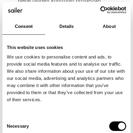
heille täyden kontrollin prosessiin.
Tietoturvallisen ja eettisen ratkaisun:
Analyysi voitiin tehdä turvallisesti
Consent
Details
About
organisaatiossa, mikä oli erityisen tärkeää
arkaluonteisen tiedon käsittelyssä.
This website uses cookies
Teoriaan pohjautuvan analyysin:
Analyysi
We use cookies to personalise content and ads, to
pohjautui tulevaisuuskolmioteoriaan, mikä
provide social media features and to analyse our traffic.
varmisti sen laadun ja vertailtavuuden.
We also share information about your use of our site with
our social media, advertising and analytics partners who
may combine it with other information that you’ve
provided to them or that they’ve collected from your use
of their services.
"Itselleni teologitaustaisena
asiantuntijana tekoälyn käyttäminen
Consent
on täysin vierasta ja uutta. Ensi
Necessary
Selection