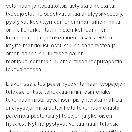
vetämään johtopäätöksiä tietyistä aiheista tai
työpajoista. He säästivät aikaa analyysityössä ja
pystyivät keskittymään enemmän siihen, mikä
on heille tärkeintä: ihmisten kohtaaminen,
kuunteleminen ja tukeminen. Lisäksi GPT:n
käyttö mahdollisti osallistujien sanomisten ja
oman äänen kuulumisen paljon
monipuolisemman huomioimisen loppuraportin
tekovaiheessa.
Diakonissalaitos pääsi hyödyntämään työpajojen
tuloksia entistä tehokkaammin, esimerkiksi
tekemään niistä syvällisempiä yhteiskunnallisia
analyysejä, mikä auttoi heitä tekemään entistä
parempia päätöksiä yhteisöjen ja yksilöiden
hyväksi. Nyt he pystyvät vertaamaan tuloksia
aikaisempiin analyyseihin sekä ideoimaan GPT-