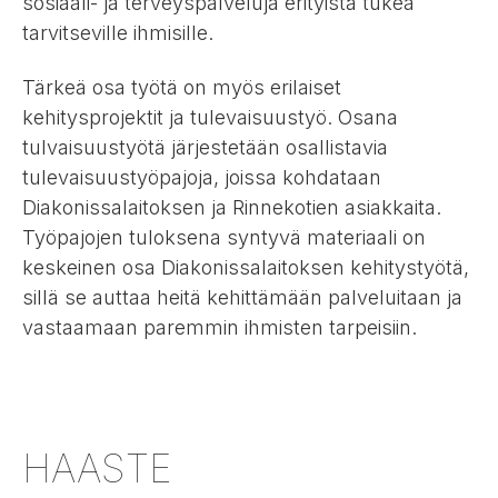
sosiaali- ja terveyspalveluja erityistä tukea
tarvitseville ihmisille.
Tärkeä osa työtä on myös erilaiset
kehitysprojektit ja tulevaisuustyö. Osana
tulvaisuustyötä järjestetään osallistavia
tulevaisuustyöpajoja, joissa kohdataan
Diakonissalaitoksen ja Rinnekotien asiakkaita.
Työpajojen tuloksena syntyvä materiaali on
keskeinen osa Diakonissalaitoksen kehitystyötä,
sillä se auttaa heitä kehittämään palveluitaan ja
vastaamaan paremmin ihmisten tarpeisiin.
HAASTE