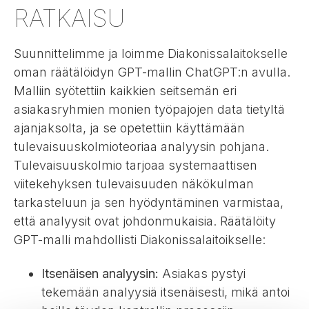
RATKAISU
Suunnittelimme ja loimme Diakonissalaitokselle
oman räätälöidyn GPT-mallin ChatGPT:n avulla.
Malliin syötettiin kaikkien seitsemän eri
asiakasryhmien monien työpajojen data tietyltä
ajanjaksolta, ja se opetettiin käyttämään
tulevaisuuskolmioteoriaa analyysin pohjana.
Tulevaisuuskolmio tarjoaa systemaattisen
viitekehyksen tulevaisuuden näkökulman
tarkasteluun ja sen hyödyntäminen varmistaa,
että analyysit ovat johdonmukaisia. Räätälöity
GPT-malli mahdollisti Diakonissalaitoikselle:
Itsenäisen analyysin:
Asiakas pystyi
tekemään analyysiä itsenäisesti, mikä antoi